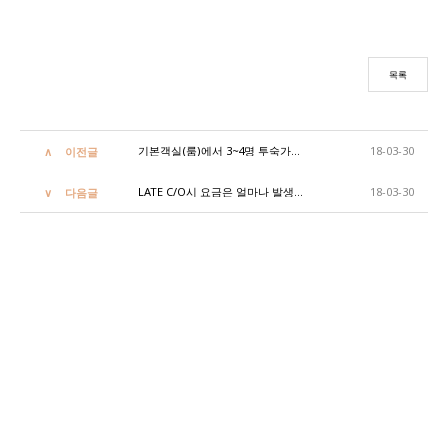
목록
기본객실(룸)에서 3~4명 투숙가능 한가요?
18-03-30
이전글
LATE C/O시 요금은 얼마나 발생하나요?
18-03-30
다음글