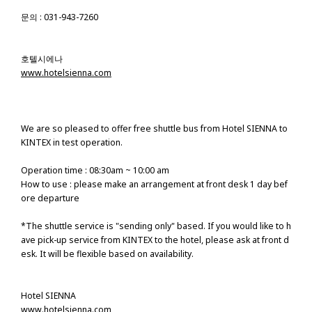
문의 : 031-943-7260
호텔시에나
www.hotelsienna.com
We are so pleased to offer free shuttle bus from Hotel SIENNA to
KINTEX in test operation.
Operation time : 08:30am ~ 10:00 am
How to use : please make an arrangement at front desk 1 day bef
ore departure
*The shuttle service is "sending only" based. If you would like to h
ave pick-up service from KINTEX to the hotel, please ask at front d
esk. It will be flexible based on availability.
Hotel SIENNA
www.hotelsienna.com