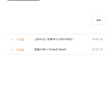
목록
그린미소! '초록우산 어린이재단'과 함께하는 호텔시에나의 첫 캠페인!
18-03-30
이전글
호텔시에나 Grand Open!
18-03-30
다음글