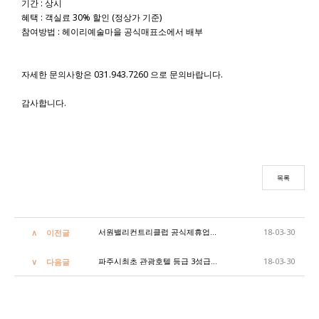
기간 : 상시
혜택 : 객실료 30% 할인 (정상가 기준)
참여방법 : 헤이리예술마을 공식매표소에서 배부
자세한 문의사항은 031.943.7260 으로 문의바랍니다.
감사합니다.
목록
서원밸리컨트리클럽 공식제휴업체 등록
18-03-30
이전글
파주시최초 관광호텔 등급 3성급 획득! / Certified '3stars' tourist hotel in South Korea!
18-03-30
다음글