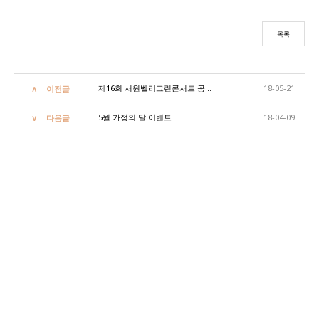
목록
제16회 서원벨리그린콘서트 공식후원
18-05-21
이전글
5월 가정의 달 이벤트
18-04-09
다음글