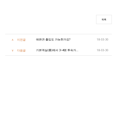
목록
애완견 출입도 가능한가요?
18-03-30
이전글
기본객실(룸)에서 3~4명 투숙가능 한가요?
18-03-30
다음글