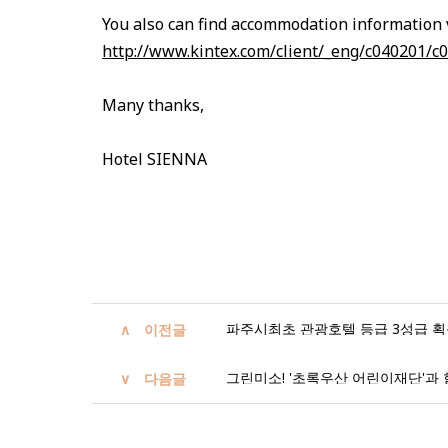
You also can find accommodation information v
http://www.kintex.com/client/_eng/c040201/c
Many thanks,
Hotel SIENNA
파주시최초 관광호텔 등급 3성급 획득! / Certi
이전글
그린미소! '초록우산 어린이재단'과
다음글