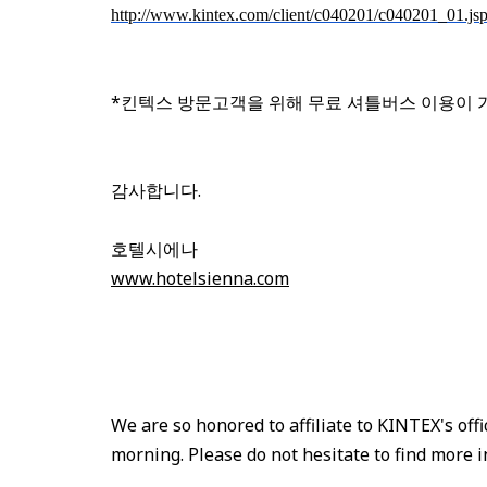
http://www.kintex.com/client/
c040201/c040201_01.js
*킨텍스 방문고객을 위해 무료 셔틀버스 이용이
감사합니다.
호텔시에나
www.hotelsienna.com
We are so honored to affiliate to KINTEX's off
morning. Please do not hesitate to find more in