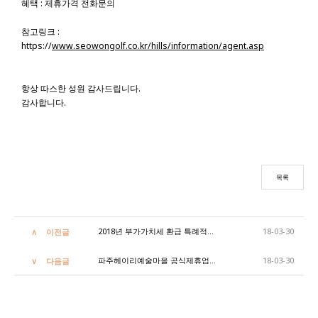
혜택 : 제휴가격 전화문의
참고링크 :
https://
www.seowongolf.co.kr/hills/information/agent.asp
항상 따스한 성원 감사드립니다.
감사합니다.
목록
2018년 부가가치세 환급 특례적용 관광호텔선정 / TAX REFUND achived for 2018
18-03-30
이전글
파주헤이리예술마을 공식제휴업체 선정
18-03-30
다음글